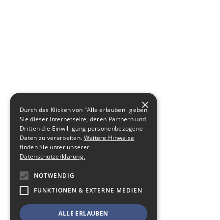
×
Durch das Klicken von "Alle erlauben" geben
Sie dieser Internetseite, deren Partnern und
Dritten die Einwilligung personenbezogene
Daten zu verarbeiten.
Weitere Hinweise
finden Sie unter unserer
Datenschutzerklärung.
NOTWENDIG
FUNKTIONEN & EXTERNE MEDIEN
ALLE ERLAUBEN